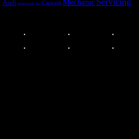
Servicing
Mechanic
Audi
Carwash
Automobile
Car
Gallery
FRAGEN SIE UNS
JEDERZEIT RUND UM
IHREN AUTOSERVICE