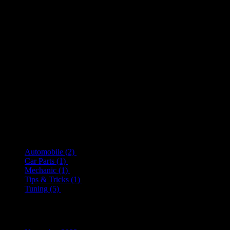
Car Service City is a nationwide, award-winning network of over
80 servicing and repairs workshops for all makes of cars and
bakkies.
Categories
Automobile
(2)
Car Parts
(1)
Mechanic
(1)
Tips & Tricks
(1)
Tuning
(5)
Archiv