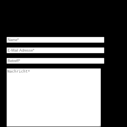
Sie haben Fragen zu Reparaturen, Wartung oder
Fahrzeugpflege? Wir sind für Sie da – kompetent,
zuverlässig und persönlich.